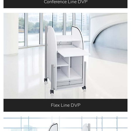
Conference Line DVP
1 Jahr
EXTERNE MEDIEN
Um Inhalte von Videoplattformen und Social Media
Plattformen anzeigen zu können, werden von
diesen externen Medien Cookies gesetzt.
YouTube
Vimeo
Flipbook
Flex Line DVP