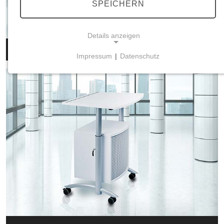
SPEICHERN
Details anzeigen
Conference Line – Rednerpult
Impressum
|
Datenschutz
NOTWENDIGE COOKIES
Notwendige Cookies ermöglichen grundlegende
Funktionen und sind für die einwandfreie Funktion
der Website erforderlich.
Einverständnis-Cookie
Name:
cookie_consent
Zweck:
Dieser Cookie speichert die ausgewählten
Einverständnis-Optionen des Benutzers
Cookie Laufzeit: